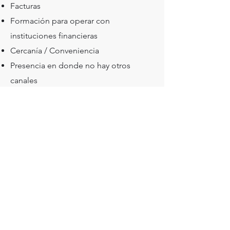
Facturas
Formación para operar con
instituciones financieras
Cercanía / Conveniencia
Presencia en donde no hay otros
canales
Reducción de costos
Integración a través de API
Contacto
Si esto puede ayudar a tu empresa